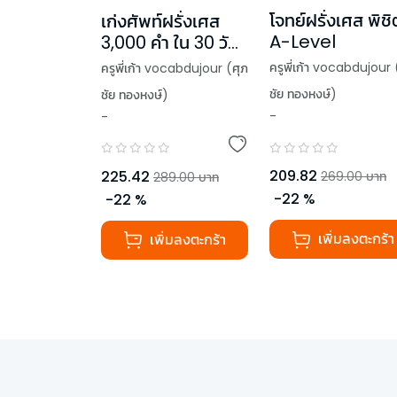
โจทย์ฝรั่งเศส พิชิ
เก่งศัพท์ฝรั่งเศส
A-Level
3,000 คำ ใน 30 วัน
(ฉบับปกใหม่)
ครูพี่เก้า vocabdujour 
ครูพี่เก้า vocabdujour (ศุภ
ชัย ทองหงษ์)
ชัย ทองหงษ์)
-
-
209.82
225.42
269.00
บาท
289.00
บาท
-
22
%
-
22
%
เพิ่มลงตะกร้า
เพิ่มลงตะกร้า