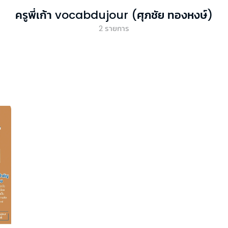
ครูพี่เก้า vocabdujour (ศุภชัย ทองหงษ์)
2
รายการ