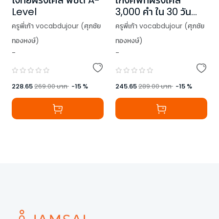
โจทย์ฝรั่งเศส พิชิต A-
เก่งศัพท์ฝรั่งเศส
Level
3,000 คำ ใน 30 วัน
(ฉบับปกใหม่)
ครูพี่เก้า vocabdujour (ศุภชัย
ครูพี่เก้า vocabdujour (ศุภชัย
ทองหงษ์)
ทองหงษ์)
-
-
228.65
269.00
บาท
-
15
%
245.65
289.00
บาท
-
15
%