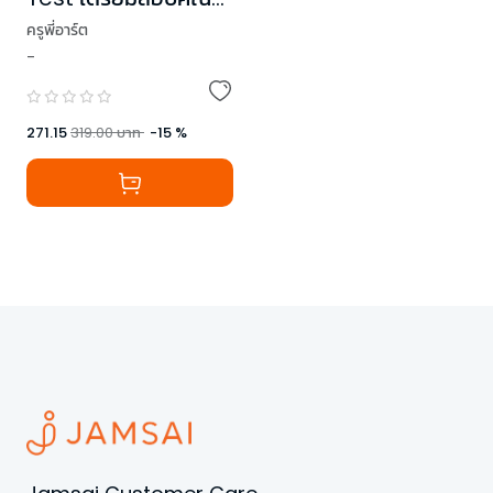
2 A-Level
ครูพี่อาร์ต
-
271.15
319.00
บาท
-
15
%