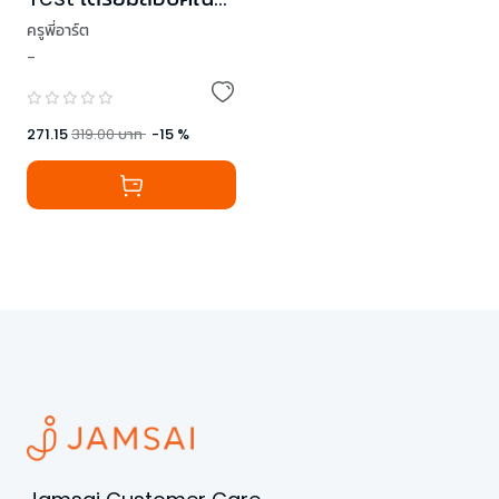
2 A-Level
ครูพี่อาร์ต
-
271.15
319.00
บาท
-
15
%