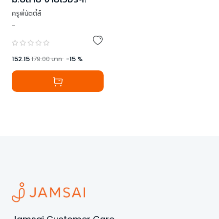
ครูพี่นัตตี้ส์
-
152.15
179.00
บาท
-
15
%