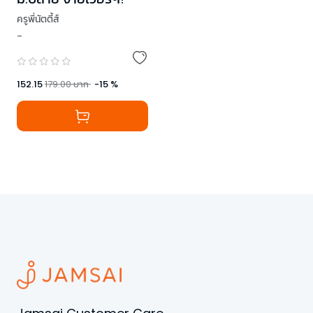
ครูพี่นัตตี้ส์
-
152.15
179.00
บาท
-
15
%