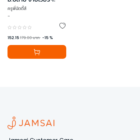
ครูพี่นัตตี้ส์
-
152.15
179.00
บาท
-
15
%