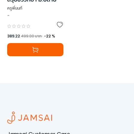
ครูพี่นนท์
-
389.22
499.00
บาท
-
22
%