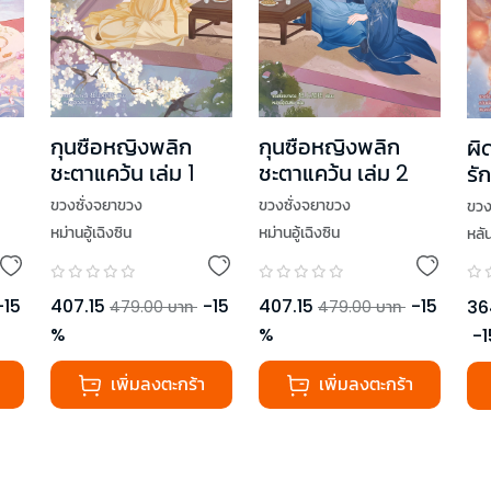
กุนซือหญิงพลิก
กุนซือหญิงพลิก
ผิ
ชะตาแคว้น เล่ม 1
ชะตาแคว้น เล่ม 2
รั
(เ
ขวงซั่งจยาขวง
ขวงซั่งจยาขวง
ขวง
หม่านอู้เฉิงซิน
หม่านอู้เฉิงซิน
หลัน
-
15
407.15
-
15
407.15
-
15
36
479.00
บาท
479.00
บาท
%
%
-
1
เพิ่มลงตะกร้า
เพิ่มลงตะกร้า