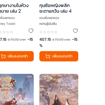
กษางามในห้วง
กุนซือหญิงพลิก
ามาย เล่ม 2
ชะตาแคว้น เล่ม 4
ซั่งจยาขวง
ขวงซั่งจยาขวง
ney Toast
หม่านอู้เฉิงซิน
7.15
-
15
407.15
-
15
479.00
บาท
479.00
บาท
%
เพิ่มลงตะกร้า
เพิ่มลงตะกร้า