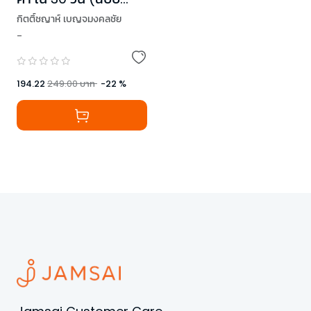
ปรับปรุง)
กิตติ์ชญาห์ เบญจมงคลชัย
-
194.22
249.00
บาท
-
22
%