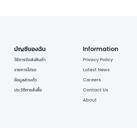
บัญชีของฉัน
Information
วิธีการจัดส่งสินค้า
Privacy Policy
รายการโปรด
Latest News
ข้อมูลส่วนตัว
Careers
ประวัติการสั่งซื้อ
Contact Us
About