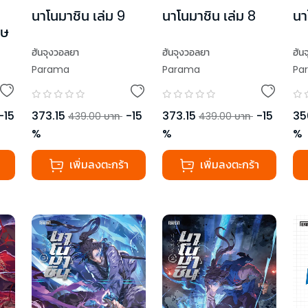
นาโนมาชิน เล่ม 9
นาโนมาชิน เล่ม 8
นา
ศษ
ฮันจุงวอลยา
ฮันจุงวอลยา
ฮัน
Parama
Parama
Pa
-
15
373.15
-
15
373.15
-
15
35
439.00
บาท
439.00
บาท
%
%
%
เพิ่มลงตะกร้า
เพิ่มลงตะกร้า