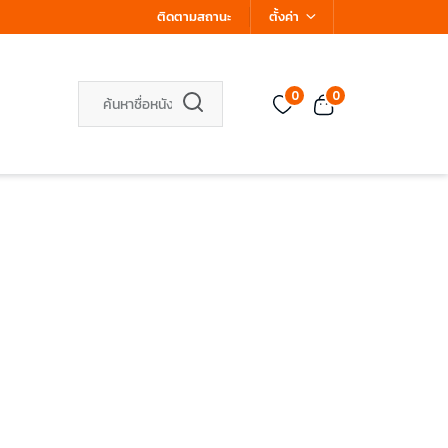
ติดตามสถานะ
ตั้งค่า
0
0