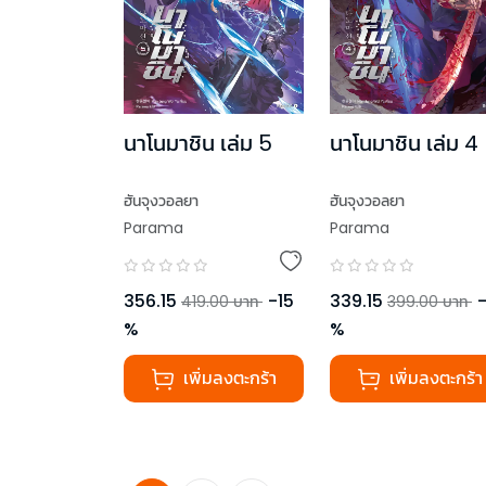
นาโนมาชิน เล่ม 5
นาโนมาชิน เล่ม 4
ฮันจุงวอลยา
ฮันจุงวอลยา
Parama
Parama
356.15
-
15
339.15
419.00
บาท
399.00
บาท
%
%
เพิ่มลงตะกร้า
เพิ่มลงตะกร้า