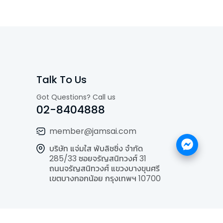
Talk To Us
Got Questions? Call us
02-8404888
member@jamsai.com
บริษัท แจ่มใส พับลิชชิ่ง จำกัด
285/33 ซอยจรัญสนิทวงศ์ 31
ถนนจรัญสนิทวงศ์ แขวงบางขุนศรี
เขตบางกอกน้อย กรุงเทพฯ 10700