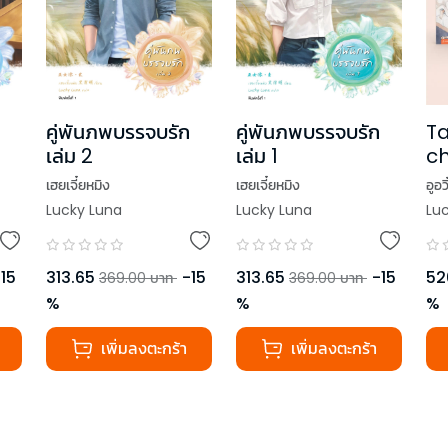
คู่พันภพบรรจบรัก
คู่พันภพบรรจบรัก
Ta
เล่ม 2
เล่ม 1
c
เปิ
เฮยเจี๋ยหมิง
เฮยเจี๋ยหมิง
อูอว
2 
Lucky Luna
Lucky Luna
Lu
-
15
313.65
-
15
313.65
-
15
52
369.00
บาท
369.00
บาท
%
%
%
เพิ่มลงตะกร้า
เพิ่มลงตะกร้า