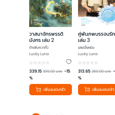
คู่พันภพบรรจบรัก
วาสนาจักรพรรดิ
เล่ม 3
มังกร เล่ม 2
เฮยเจี๋ยหมิง
ต้าเฟิงกวากั้ว
Lucky Luna
Lucky Luna
313.65
339.15
-
15
369.00
บาท
399.00
บาท
%
%
เพิ่มลงตะกร้า
เพิ่มลงตะกร้า