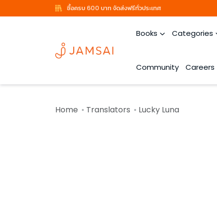
ซื้อครบ 600 บาท จัดส่งฟรีทั่วประเทศ
Books
Categories
Community
Careers
Home
Translators
Lucky Luna