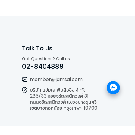
Talk To Us
Got Questions? Call us
02-8404888
member@jamsai.com
บริษัท แจ่มใส พับลิชชิ่ง จำกัด
285/33 ซอยจรัญสนิทวงศ์ 31
ถนนจรัญสนิทวงศ์ แขวงบางขุนศรี
เขตบางกอกน้อย กรุงเทพฯ 10700