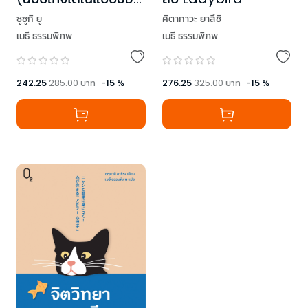
ตัวเอง)
ซูซูกิ ยู
คิตากาวะ ยาสึชิ
เมธี ธรรมพิภพ
เมธี ธรรมพิภพ
242.25
285.00
บาท
-
15
%
276.25
325.00
บาท
-
15
%