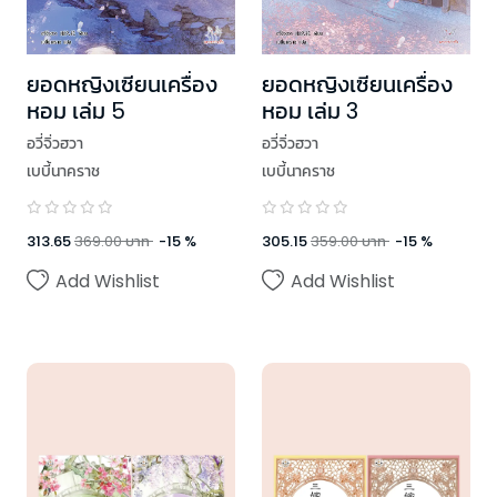
ยอดหญิงเซียนเครื่อง
ยอดหญิงเซียนเครื่อง
หอม เล่ม 5
หอม เล่ม 3
อวี่จิ่วฮวา
อวี่จิ่วฮวา
เบบี้นาคราช
เบบี้นาคราช
313.65
369.00
บาท
-
15
%
305.15
359.00
บาท
-
15
%
Add Wishlist
Add Wishlist