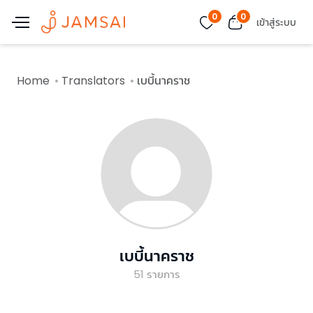
0
0
เข้าสู่ระบบ
Home
Translators
เบบี้นาคราช
เบบี้นาคราช
51
รายการ