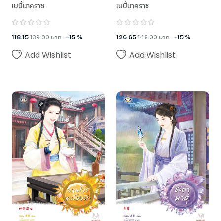
เบบี้นาคราช
เบบี้นาคราช
118.15
139.00
บาท
-
15
%
126.65
149.00
บาท
-
15
%
Add Wishlist
Add Wishlist