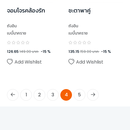
จอมโจรคล้องรัก
ชะตาพาคู่
ถังอิน
ถังอิน
เบบี้นาคราช
เบบี้นาคราช
126.65
149.00
บาท
-
15
%
135.15
159.00
บาท
-
15
%
Add Wishlist
Add Wishlist
1
2
3
4
5