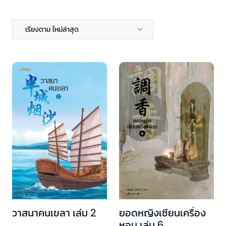
เรียงตาม ใหม่ล่าสุด
วาสนาคนเขลา เล่ม 2
ยอดหญิงเซียนเครื่อง
หอม เล่ม 6