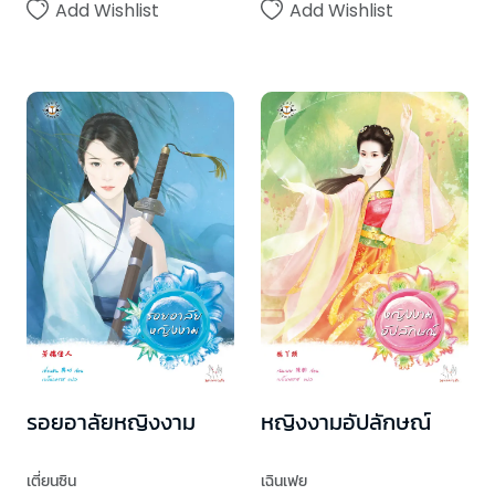
Add Wishlist
Add Wishlist
รอยอาลัยหญิงงาม
หญิงงามอัปลักษณ์
เตี่ยนซิน
เฉินเฟย