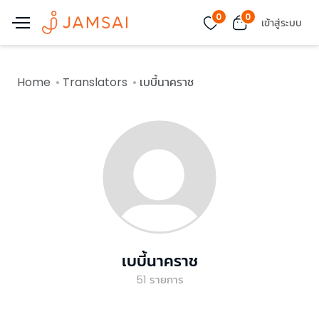
0
0
เข้าสู่ระบบ
Home
Translators
เบบี้นาคราช
เบบี้นาคราช
51
รายการ