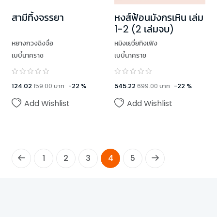
หงส์ฟ้อนมังกรเหิน เล่ม
สามีทิ้งจรรยา
1-2 (2 เล่มจบ)
หมิงเยวี่ยทิงเฟิง
หยางกวงฉิงจื่อ
เบบี้นาคราช
เบบี้นาคราช
545.22
699.00
บาท
-
22
%
124.02
159.00
บาท
-
22
%
Add Wishlist
Add Wishlist
1
2
3
4
5