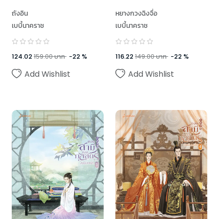
ถังอิน
หยางกวงฉิงจื่อ
เบบี้นาคราช
เบบี้นาคราช
124.02
159.00
บาท
-
22
%
116.22
149.00
บาท
-
22
%
Add Wishlist
Add Wishlist