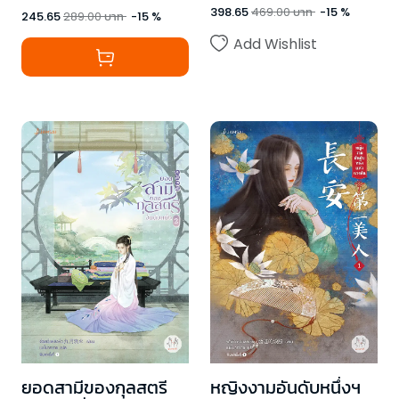
398.65
469.00
บาท
-
15
%
245.65
289.00
บาท
-
15
%
Add Wishlist
ยอดสามีของกุลสตรี
หญิงงามอันดับหนึ่งฯ