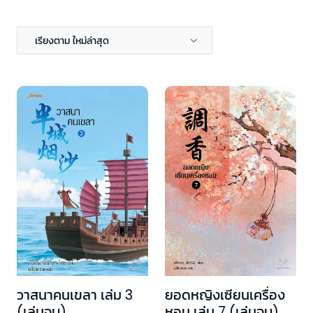
เรียงตาม ใหม่ล่าสุด
วาสนาคนเขลา เล่ม 3
ยอดหญิงเซียนเครื่อง
(เล่มจบ)
หอม เล่ม 7 (เล่มจบ)