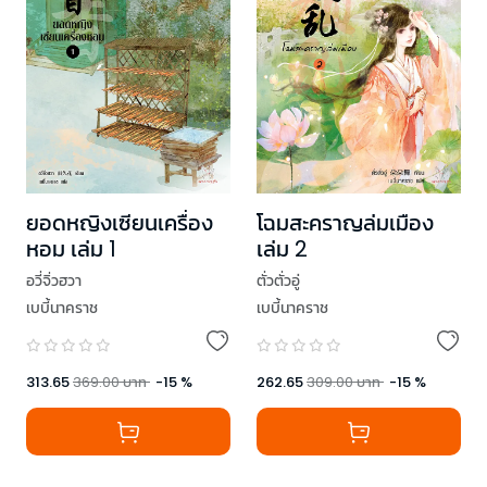
ยอดหญิงเซียนเครื่อง
โฉมสะคราญล่มเมือง
หอม เล่ม 1
เล่ม 2
อวี่จิ่วฮวา
ตั่วตั่วอู่
เบบี้นาคราช
เบบี้นาคราช
313.65
369.00
บาท
-
15
%
262.65
309.00
บาท
-
15
%