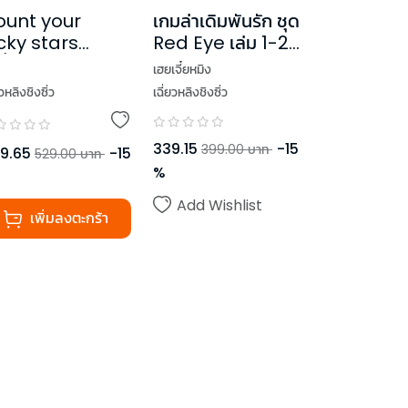
ount your
เกมล่าเดิมพันรัก ชุด
cky stars
Red Eye เล่ม 1-2
ลี่ยนโชคร้ายให้
(2 เล่มจบ)
เฮยเจี๋ยหมิง
ายเป็นรัก เล่ม 1-
ยวหลิงชิงซิ่ว
เฉี่ยวหลิงชิงซิ่ว
(2 เล่มจบ)
339.15
-
15
399.00
บาท
9.65
-
15
529.00
บาท
%
Add Wishlist
เพิ่มลงตะกร้า