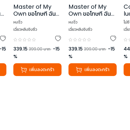
C
Master of My
Master of My
lu
น
Own ขอโทษที ฉัน
Own ขอโทษที ฉัน
เป
ไม่ใช่เลขาคุณแล้ว
ไม่ใช่เลขาคุณแล้ว
โม่ซี
หงจิ่ว
หงจิ่ว
กล
เล่ม 2
เล่ม 1
เฉี่
เฉี่ยวหลิงชิงซิ่ว
เฉี่ยวหลิงชิงซิ่ว
2 
44
-
15
339.15
-
15
339.15
-
15
399.00
บาท
399.00
บาท
%
%
%
เพิ่มลงตะกร้า
เพิ่มลงตะกร้า