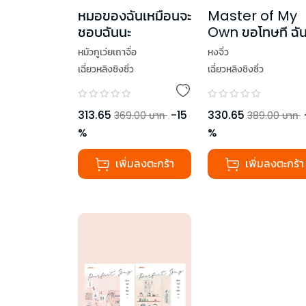
หมอของฉันเหมือนจะ
Master of My
ชอบฉันนะ
Own ขอโทษที ฉั
ไม่ใช่เลขาคุณแล้ว
หมัวกูเว่ยเถาจื่อ
หงจิ่ว
เล่ม 3
เฉี่ยวหลิงชิงซิ่ว
เฉี่ยวหลิงชิงซิ่ว
313.65
-
15
330.65
369.00
บาท
389.00
บาท
%
%
เพิ่มลงตะกร้า
เพิ่มลงตะกร้า