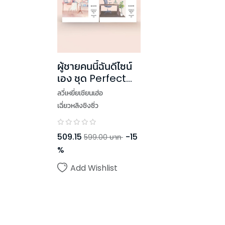
ผู้ชายคนนี้ฉันดีไซน์
เอง ชุด Perfect
Guy เล่ม 1-2 (2
ลวี่เหยี่ยเชียนเฮ่อ
เล่มจบ)
เฉี่ยวหลิงชิงซิ่ว
509.15
-
15
599.00
บาท
%
Add Wishlist