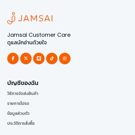
Jamsai Customer Care
ดูแลนักอ่านด้วยใจ
บัญชีของฉัน
วิธีการจัดส่งสินค้า
รายการโปรด
ข้อมูลส่วนตัว
ประวัติการสั่งซื้อ