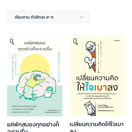
เรียงตาม ตัวอักษร ฮ-ก
เปลี่ยนความคิดให้ใจเบา
แค่พักสมองทุกอย่างก็
ลง
จะราบรื่น