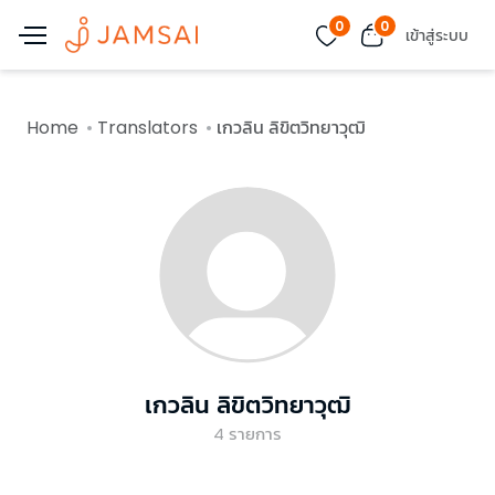
0
0
เข้าสู่ระบบ
Home
Translators
เกวลิน ลิขิตวิทยาวุฒิ
เกวลิน ลิขิตวิทยาวุฒิ
4
รายการ