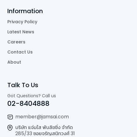
Information
Privacy Policy
Latest News
Careers
Contact Us
About
Talk To Us
Got Questions? Call us
02-8404888
member@jamsai.com
บริษัท แจ่มใส พับลิชชิ่ง จำกัด
285/33 ซอยจรัญสนิทวงศ์ 31