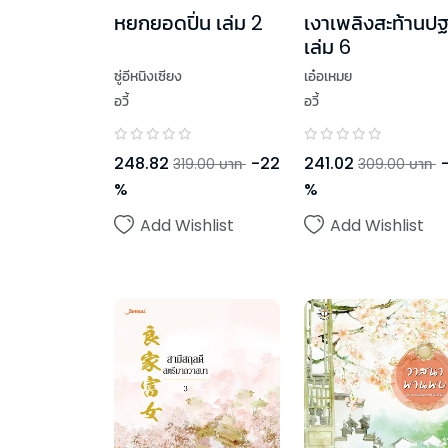
หยกยอดปิ่น เล่ม 2
เงาเพลิงสะท้านปฐ
เล่ม 6
ซู่อีหนิงเซียง
เอ๋อเหมย
อวี้
อวี้
248.82
-
22
241.02
319.00
บาท
309.00
บาท
%
%
Add Wishlist
Add Wishlist