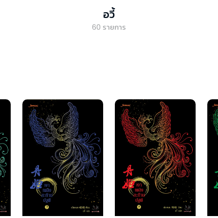
อวี้
60
รายการ