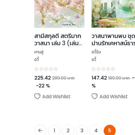
สามีสกุลดี สตรีมาก
วาสนาพานพบ ชุ
วาสนา เล่ม 3 (เล่ม
ม่านรักเคหาสน์ธา
จบ)
ฟ้า
หานลู่
อวี๋ฉิง
อวี้
อวี้
225.42
147.42
-
289.00
บาท
189.00
บาท
-
22
%
%
Add Wishlist
Add Wishlist
1
2
3
4
5