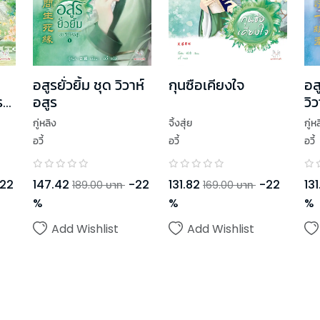
ด
อสูรยั่วยิ้ม ชุด วิวาห์
กุนซือเคียงใจ
อส
ร
อสูร
วิ
กู่หลิง
จิ้งสุ่ย
กู่ห
อวี้
อวี้
อวี้
22
147.42
-
22
131.82
-
22
131
189.00
บาท
169.00
บาท
%
%
%
Add Wishlist
Add Wishlist