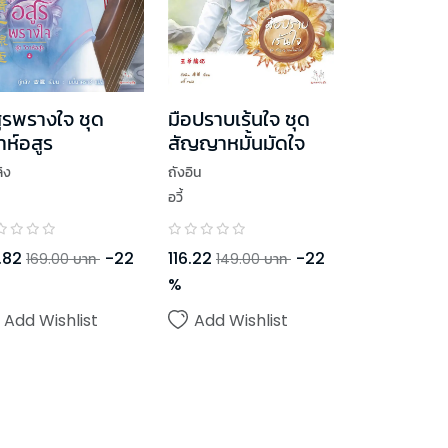
ูรพรางใจ ชุด
มือปราบเร้นใจ ชุด
วาห์อสูร
สัญญาหมั้นมัดใจ
ลิง
ถังอิน
อวี้
.82
-
22
116.22
-
22
169.00
บาท
149.00
บาท
%
Add Wishlist
Add Wishlist