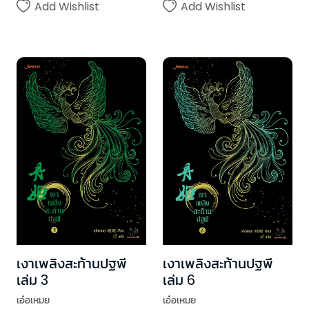
Add Wishlist
Add Wishlist
เงาเพลิงสะท้านปฐพี
เงาเพลิงสะท้านปฐพี
เล่ม 3
เล่ม 6
เอ๋อเหมย
เอ๋อเหมย