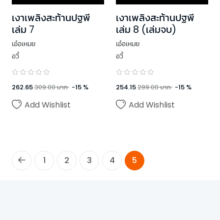
เงาเพลิงสะท้านปฐพี
เงาเพลิงสะท้านปฐพี
เล่ม 7
เล่ม 8 (เล่มจบ)
เอ๋อเหมย
เอ๋อเหมย
อวี้
อวี้
262.65
309.00
บาท
-
15
%
254.15
299.00
บาท
-
15
%
Add Wishlist
Add Wishlist
1
2
3
4
5