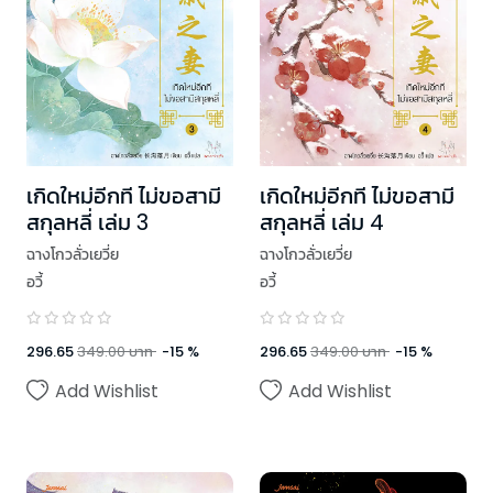
เกิดใหม่อีกที ไม่ขอสามี
เกิดใหม่อีกที ไม่ขอสามี
สกุลหลี่ เล่ม 3
สกุลหลี่ เล่ม 4
ฉางโกวลั่วเยวี่ย
ฉางโกวลั่วเยวี่ย
อวี้
อวี้
296.65
349.00
บาท
-
15
%
296.65
349.00
บาท
-
15
%
Add Wishlist
Add Wishlist