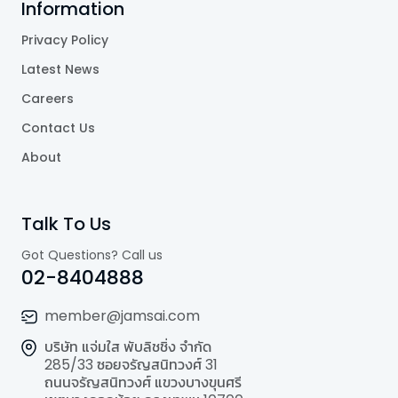
Information
Privacy Policy
Latest News
Careers
Contact Us
About
Talk To Us
Got Questions? Call us
02-8404888
member@jamsai.com
บริษัท แจ่มใส พับลิชชิ่ง จำกัด
285/33 ซอยจรัญสนิทวงศ์ 31
ถนนจรัญสนิทวงศ์ แขวงบางขุนศรี