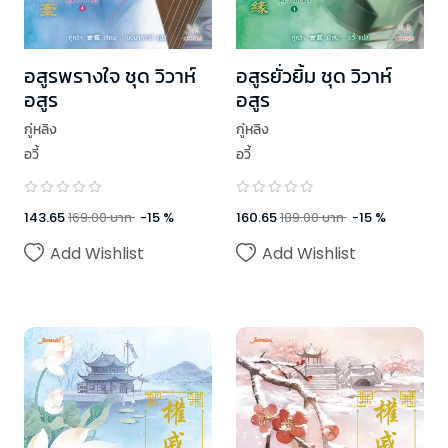
อสูรพรางใจ ชุด วิวาห์
อสูรยั่วยิ้ม ชุด วิวาห์
อสูร
อสูร
กู่หลิง
กู่หลิง
อวี้
อวี้
143.65
169.00
บาท
-
15
%
160.65
189.00
บาท
-
15
%
Add Wishlist
Add Wishlist