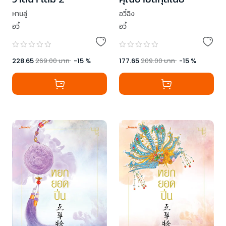
หานลู่
อวี๋ฉิง
อวี้
อวี้
228.65
269.00
บาท
-
15
%
177.65
209.00
บาท
-
15
%