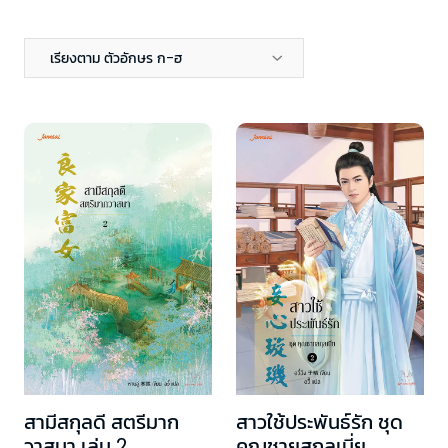
เรียงตาม ตัวอักษร ก-ฮ
สามีสกุลดี สตรีมาก
สาวใช้ประพันธ์รัก ชุด
วาสนา เล่ม 2
คุณชายสกุลเนี่ย