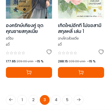
องครักษ์เคียงคู่ ชุด
เกิดใหม่อีกที ไม่ขอสามี
คุณชายสกุลเนี่ย
สกุลหลี่ เล่ม 1
อวี๋ฉิง
ฉางโกวลั่วเยวี่ย
อวี้
อวี้
177.65
209.00
บาท
-
15
%
288.15
339.00
บาท
-
15
%
1
2
3
4
5