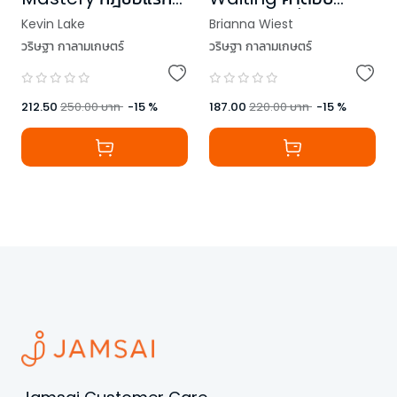
สำคัญในวันที่ชีวิตสับสน
ของคนเก่ง: เลิกสนว่า
Brianna Wiest
Kevin Lake
คนอื่นจะคิดยังไง
วริษฐา กาลามเกษตร์
วริษฐา กาลามเกษตร์
,
Michael Gervais PhD
187.00
220.00
บาท
-
15
%
212.50
250.00
บาท
-
15
%