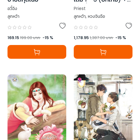
พรีเมี่ยม
Priest
อวี๋ฉิง
ลูกหว้า
,
หวงจินจือ
ลูกหว้า
1,178.95
1,387.00
บาท
-
15
%
169.15
199.00
บาท
-
15
%