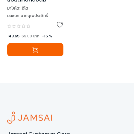
มาโคโตะ อิโต
มนชนก มากบุญประสิทธิ์
143.65
169.00
บาท
-
15
%