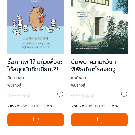
ซื้อกาแฟ 17 แก้วเพื่อจะ
นัดพบ ‘ความหวัง’ ที่
ได้สมุดบันทึกเนี่ยนะ?!
พิพิธภัณฑ์รองเดวู
คิมนายอง
แชกีซอง
พัชรางสุ์
พัชรางสุ์
216.75
255.00
บาท
-
15
%
250.75
295.00
บาท
-
15
%