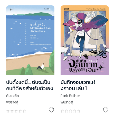
นับตั้งแต่นี้… ฉันจะเป็น
บันทึกจอมเวทแห่
คนที่ดีพอสำหรับตัวเอง
งกาอน เล่ม 1
คิมแจซิก
Park Esther
พัชรางสุ์
พัชรางสุ์