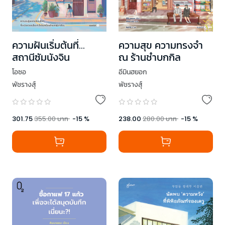
ความฝันเริ่มต้นที่…
ความสุข ความทรงจำ
สถานีซัมนังจิน
ณ ร้านชำบกกิล
โอซอ
อีมินฮยอก
พัชรางสุ์
พัชรางสุ์
301.75
355.00
บาท
-
15
%
238.00
280.00
บาท
-
15
%