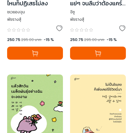
ไหนก็ปฏิเสธไม่ลง
แย่ๆ จนลืมว่าต้องแคร์
ตัวเอง
ชเวยองจุน
จีซู
พัชรางสุ์
พัชรางสุ์
250.75
295.00
บาท
-
15
%
250.75
295.00
บาท
-
15
%