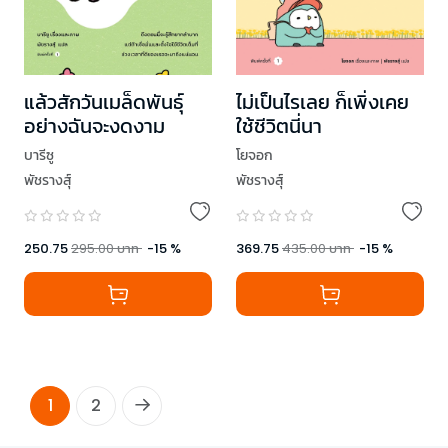
แล้วสักวันเมล็ดพันธุ์
ไม่เป็นไรเลย ก็เพิ่งเคย
อย่างฉันจะงดงาม
ใช้ชีวิตนี่นา
บารีซู
โยจอก
พัชรางสุ์
พัชรางสุ์
250.75
295.00
บาท
-
15
%
369.75
435.00
บาท
-
15
%
1
2