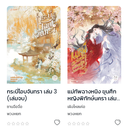
กระบี่โอบจันทรา เล่ม 3
แม่ทัพฉางหนิง ขุนศึก
(เล่มจบ)
หญิงพิทักษ์นครา เล่ม
4 (เล่มจบ)
ซานจือจื่อ
เผิงไหลเค่อ
พวงหยก
พวงหยก