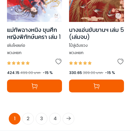
แม่ทัพฉางหนิง ขุนศึก
นางแอ่นขับขานฯ เล่ม 5
หญิงพิทักษ์นครา เล่ม 1
(เล่มจบ)
เผิงไหลเค่อ
ไป๋ลู่เฉิงซวง
พวงหยก
พวงหยก
424.15
499.00
บาท
-
15
%
330.65
389.00
บาท
-
15
%
1
2
3
4