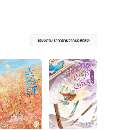
เรียงตาม ราคาขายจากน้อยที่สุด