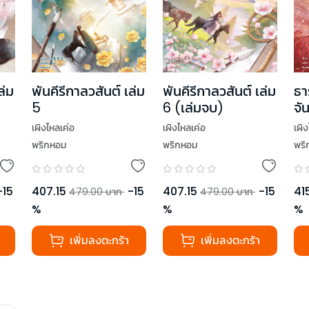
ล่ม
พันคีรีกาลวสันต์ เล่ม
พันคีรีกาลวสันต์ เล่ม
ธา
5
6 (เล่มจบ)
จั
เผิงไหลเค่อ
เผิงไหลเค่อ
เผิ
พริกหอม
พริกหอม
พริ
-
15
407.15
-
15
407.15
-
15
41
479.00
บาท
479.00
บาท
%
%
%
เพิ่มลงตะกร้า
เพิ่มลงตะกร้า