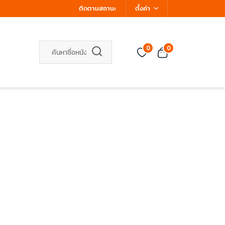
ติดตามสถานะ
ตั้งค่า
0
0