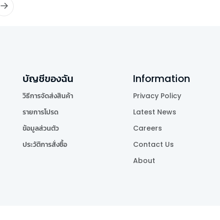
บัญชีของฉัน
Information
วิธีการจัดส่งสินค้า
Privacy Policy
รายการโปรด
Latest News
ข้อมูลส่วนตัว
Careers
ประวัติการสั่งซื้อ
Contact Us
About