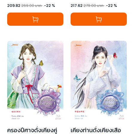
209.82
269.00
บาท
-
22
%
217.62
279.00
บาท
-
22
%
ครองปีศาจดั่งเคียงคู่
เคียงท่านดั่งเคียงเสือ