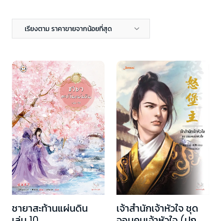
เรียงตาม ราคาขายจากน้อยที่สุด
ชายาสะท้านแผ่นดิน
เจ้าสำนักเจ้าหัวใจ ชุด
เล่ม 10
จอมคนเจ้าหัวใจ (ปก