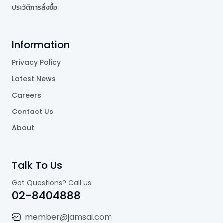
ประวัติการสั่งซื้อ
Information
Privacy Policy
Latest News
Careers
Contact Us
About
Talk To Us
Got Questions? Call us
02-8404888
member@jamsai.com