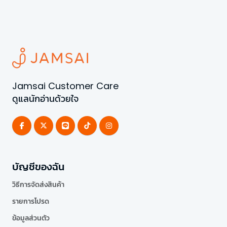
Jamsai Customer Care
ดูแลนักอ่านด้วยใจ
บัญชีของฉัน
วิธีการจัดส่งสินค้า
รายการโปรด
ข้อมูลส่วนตัว