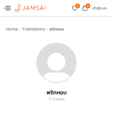
0
0
เข้าสู่ระบบ
Home
Translators
พริกหอม
พริกหอม
71
รายการ