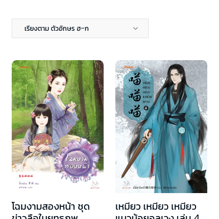
เรียงตาม ตัวอักษร ฮ-ก
โฉมงามสองหน้า ชุด
เหมียว เหมียว เหมียว
ข่าวลือในยุทธภพ
แมวน้อยอลเวง เล่ม 4