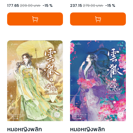
177.65
209.00
บาท
-
15
%
237.15
279.00
บาท
-
15
%
หมอหญิงพลิก
หมอหญิงพลิก