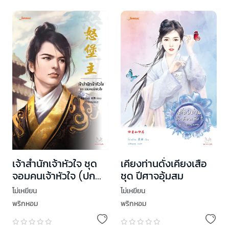
เจ้าสำนักเจ้าหัวใจ ชุด
เคียงท่านดั่งเคียงเสือ
จอมคนเจ้าหัวใจ (ปก
ชุด ปีศาจอุ้มสม
ใหม่)
โม่เหยียน
โม่เหยียน
พริกหอม
พริกหอม