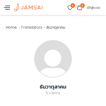
0
0
เข้าสู่ระบบ
Home
Translators
ธันวาตุลาคม
ธันวาตุลาคม
5
รายการ