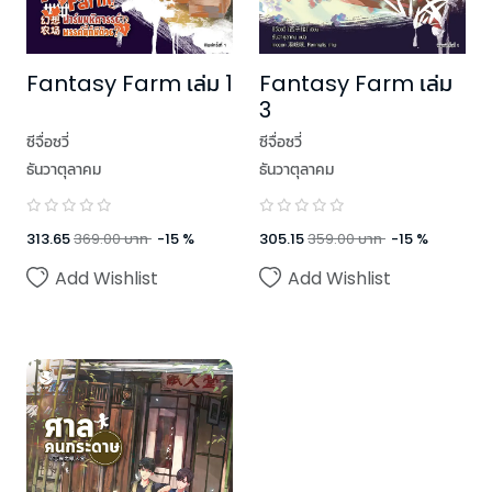
Fantasy Farm เล่ม 1
Fantasy Farm เล่ม
3
ซีจื่อซวี่
ซีจื่อซวี่
ธันวาตุลาคม
ธันวาตุลาคม
313.65
369.00
บาท
-
15
%
305.15
359.00
บาท
-
15
%
Add Wishlist
Add Wishlist