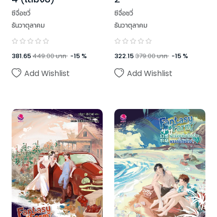
ซีจื่อซวี่
ซีจื่อซวี่
ธันวาตุลาคม
ธันวาตุลาคม
381.65
449.00
บาท
-
15
%
322.15
379.00
บาท
-
15
%
Add Wishlist
Add Wishlist