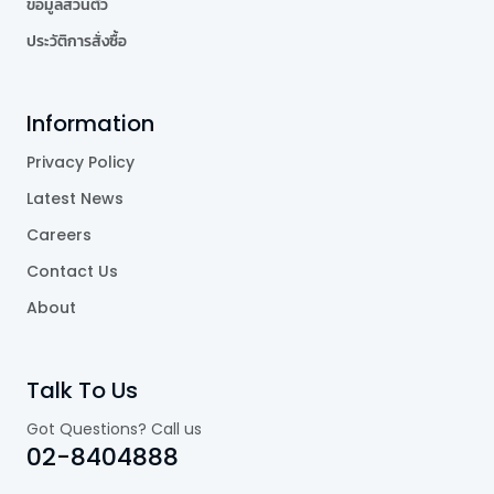
ข้อมูลส่วนตัว
ประวัติการสั่งซื้อ
Information
Privacy Policy
Latest News
Careers
Contact Us
About
Talk To Us
Got Questions? Call us
02-8404888