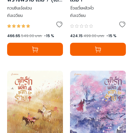
จบ)
จิ่วเยวี่ยหลิวหั่ว
กวนซินเจ๋อล่วน
ถังเจวียน
ถังเจวียน
424.15
499.00
บาท
-
15
%
466.65
549.00
บาท
-
15
%