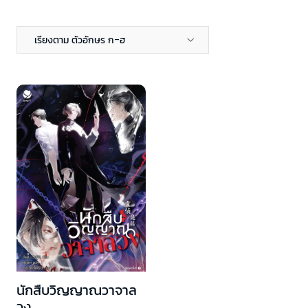
เรียงตาม ตัวอักษร ก-ฮ
นักสืบวิญญาณวาจาล
วง