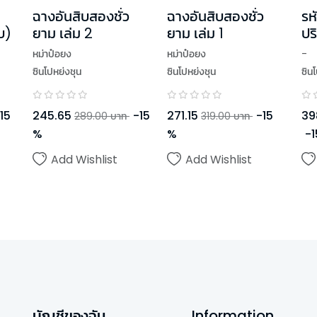
รห
ฉางอันสิบสองชั่ว
ฉางอันสิบสองชั่ว
ปร
บ)
ยาม เล่ม 2
ยาม เล่ม 1
2 
-
หม่าป๋อยง
หม่าป๋อยง
ซิน
ซินโปหย่งชุน
ซินโปหย่งชุน
39
15
245.65
-
15
271.15
-
15
289.00
บาท
319.00
บาท
-
1
%
%
Add Wishlist
Add Wishlist
บัญชีของฉัน
Information