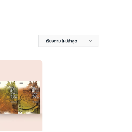
เรียงตาม ใหม่ล่าสุด