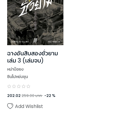
ฉางอันสิบสองชั่วยาม
เล่ม 3 (เล่มจบ)
หม่าป๋อยง
ซินโปหย่งชุน
202.02
259.00
บาท
-
22
%
Add Wishlist