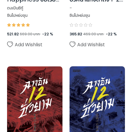
(2 เล่มจบ)
เธอว่าความสุข เล่ม 1-2
-
ตงเปินซีกู้
(2 เล่มจบ)
ซินโปหย่งชุน
ซินโปหย่งชุน
365.82
469.00
บาท
-
22
%
521.82
669.00
บาท
-
22
%
Add Wishlist
Add Wishlist