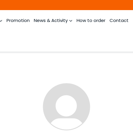
Promotion
News & Activity
How to order
Contact