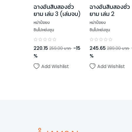
ฉางอันสิบสองชั่ว
ฉางอันสิบสองชั่ว
ยาม เล่ม 3 (เล่มจบ)
ยาม เล่ม 2
หม่าป๋อยง
หม่าป๋อยง
ซินโปหย่งชุน
ซินโปหย่งชุน
220.15
-
15
245.65
259.00
บาท
289.00
บาท
%
%
Add Wishlist
Add Wishlist