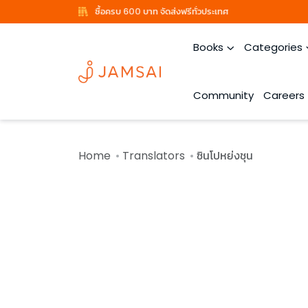
ซื้อครบ 600 บาท จัดส่งฟรีทั่วประเทศ
Books
Categories
Community
Careers
Home
Translators
ซินโปหย่งชุน