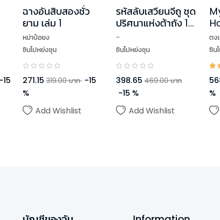
รหัสลับเสวียนจีถู ชุด
My
ฉางอันสิบสองชั่ว
ปริศนาแห่งต้าถัง 1-
H
ยาม เล่ม 1
2 (2 เล่มจบ)
เร
-
ตงเป
หม่าป๋อยง
เล
ซินโปหย่งชุน
ซิน
ซินโปหย่งชุน
398.65
56
-
15
271.15
-
15
469.00
บาท
319.00
บาท
-
15
%
%
%
Add Wishlist
Add Wishlist
บัญชีของฉัน
Information