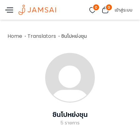
0
0
เข้าสู่ระบบ
Home
Translators
ซินโปหย่งชุน
ซินโปหย่งชุน
5
รายการ