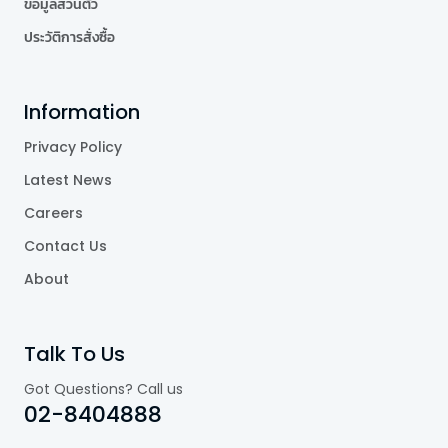
ข้อมูลส่วนตัว
ประวัติการสั่งซื้อ
Information
Privacy Policy
Latest News
Careers
Contact Us
About
Talk To Us
Got Questions? Call us
02-8404888