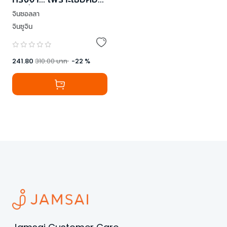
คนที่ฉันไม่มีวันลืม
จินซอลลา
จินซูจิน
241.80
310.00
บาท
-
22
%