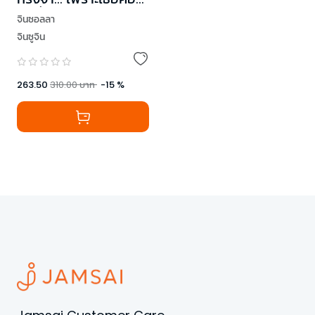
คนที่ฉันไม่มีวันลืม
จินซอลลา
จินซูจิน
263.50
310.00
บาท
-
15
%