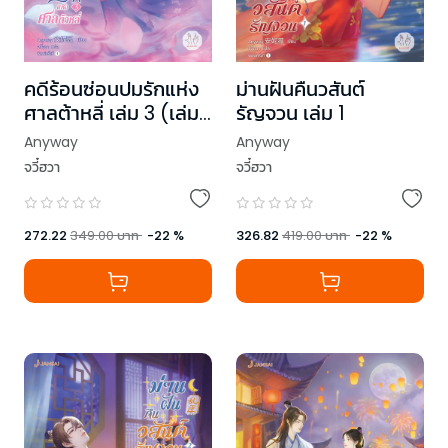
คดีร้อนซ่อนปมรักแห่ง
ม่านฝันคืนวสันต์
ศาลต้าหลี่ เล่ม 3 (เล่ม
รัญจวน เล่ม 1
จบ)
Anyway
Anyway
จวี๋ฮวา
จวี๋ฮวา
272.22
349.00
บาท
-
22
%
326.82
419.00
บาท
-
22
%