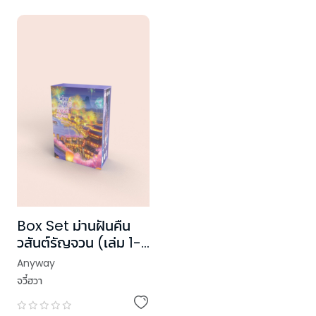
Box Set ม่านฝันคืน
วสันต์รัญจวน (เล่ม 1-3
+ Box)
Anyway
จวี๋ฮวา