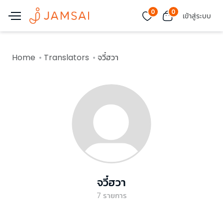
0
0
เข้าสู่ระบบ
Home
Translators
จวี๋ฮวา
จวี๋ฮวา
7
รายการ