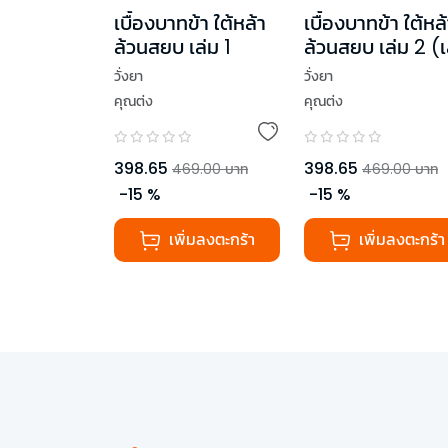
เบื้องบาทข้า ใต้หล้า
เบื้องบาทข้า ใต้หล
ล้วนสยบ เล่ม 1
ล้วนสยบ เล่ม 2 (เ
จบ)
วั่งยา
วั่งยา
คุณต่ง
คุณต่ง
398.65
398.65
469.00
บาท
469.00
บาท
-
15
%
-
15
%
เพิ่มลงตะกร้า
เพิ่มลงตะกร้า