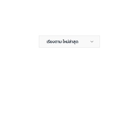
เรียงตาม ใหม่ล่าสุด