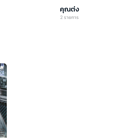
คุณต่ง
2
รายการ