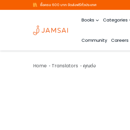
ซื้อครบ 600 บาท จัดส่งฟรีทั่วประเทศ
Books
Categories
Community
Careers
Home
Translators
คุณต่ง