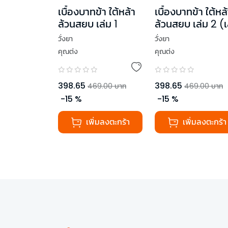
เบื้องบาทข้า ใต้หล้า
เบื้องบาทข้า ใต้หล
ล้วนสยบ เล่ม 1
ล้วนสยบ เล่ม 2 (เ
จบ)
วั่งยา
วั่งยา
คุณต่ง
คุณต่ง
398.65
398.65
469.00
บาท
469.00
บาท
-
15
%
-
15
%
เพิ่มลงตะกร้า
เพิ่มลงตะกร้า