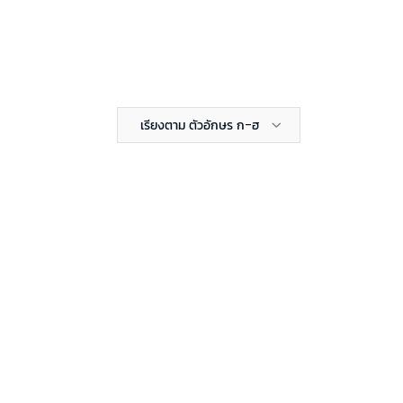
เรียงตาม ตัวอักษร ก-ฮ