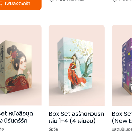
เพิ่มลงตะกร้า
et หนังสือชุด
Box Set อริร้ายหวนรัก
Box Se
 นิรันดร์รัก
เล่ม 1-4 (4 เล่มจบ)
(New E
ค่อ
จือจือ
แสตมป์เบอรี