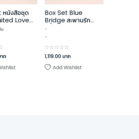
Box Set Blue
 หนังสือชุด
Bridge สะพานรัก
ited Love
สีน้ำเงิน
ัก เล่ม 1-2 (2
-
ัน
-
1,119.00
บาท
บาท
Add Wishlist
ishlist