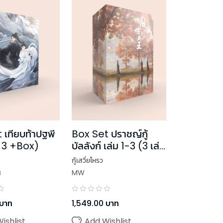
Box Set ปราชญ์กู้
 เทียบท้าปฐพี
บัลลังก์ เล่ม 1-3 (3 เล่ม
- 3 +Box)
จบ)
กู้เสวี่ยโหรว
MW
ศ
1,549.00
บาท
บาท
Add Wishlist
ishlist