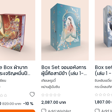
e Box ฝ่าบาท
Box set
Box Set จอมอหังการ
ะเจริญหมื่นปี
(เล่ม 1 
ผู้นี้คือสามีข้า (เล่ม 1-3
 4 + Box)
+ Box)
เยียน
ชิงหลิงเยวี่ย
เทียนหรูอวี้
ม
กระบี่หลงทิ
หม่านอู้เฉิงซิน
1,807.00
2,087.00
บาท
0
-
10
%
829.00
บาท
Add W
Add Wishlist