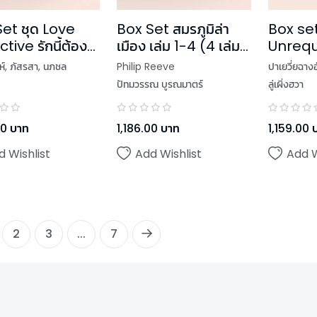
et ชุด Love
Box Set สมรภูมิล่า
Box set
tive รักนี้ต้อง
เมือง เล่ม 1-4 (4 เล่ม
Unrequ
จบ)
ระยะแอบร
ห์
,
ภัสรสา
,
นภชล
Philip Reeve
ปาเยวี่ยฉางอ
เล่มจบ)
ปัทมวรรณ บูรณมาตร์
ลู่เผิ่งฮวา
,
อัญชรีย์
,
ชาลีน
,
ฤทธิยา เตชะเสน
00
บาท
1,186.00
บาท
1,159.00
d Wishlist
Add Wishlist
Add W
2
3
...
7