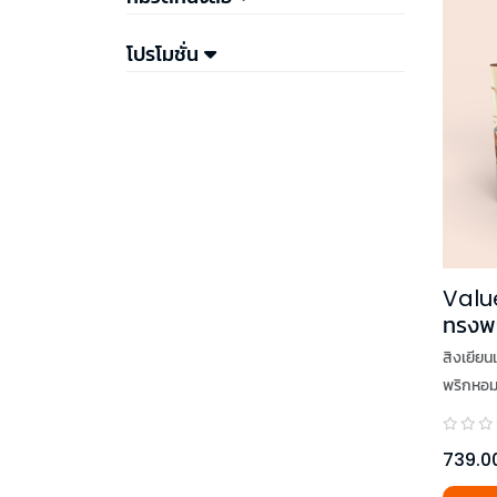
โปรโมชั่น
Valu
ทรงพร
(เล่ม
สิงเยียน
พริกหอ
739.0