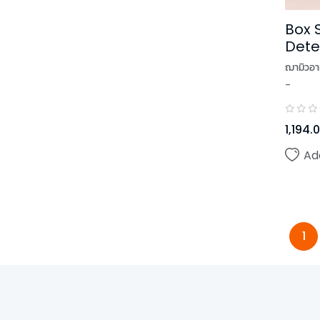
Box S
Detec
สืบ
ฌามิวอา
-
,
Andra
1,194.
Ad
1