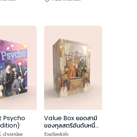
t Psycho
Value Box ยอดสามี
dition)
ของกุลสตรีอันดับหนึ่ง
(เล่ม 3-4 + Box)
่
,
เจ้าปลาน้อย
จิ่วเยวี่ยหลิวหั่ว