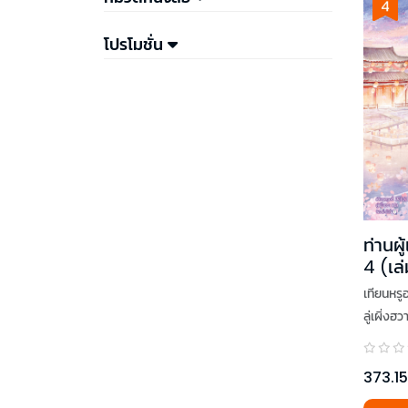
โปรโมชั่น
ท่านผู
4 (เล
เทียนหรูอว
ลู่เผิ่งฮว
373.15