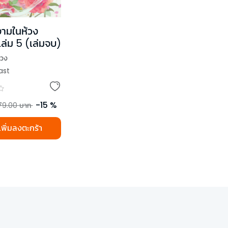
ามในห้วง
ล่ม 5 (เล่มจบ)
ขวง
ast
-
15
%
79.00
บาท
เพิ่มลงตะกร้า