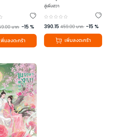
ลู่เผิ่งฮวา
390.15
-
15
%
-
15
%
459.00
บาท
49.00
บาท
เพิ่มลงตะกร้า
เพิ่มลงตะกร้า