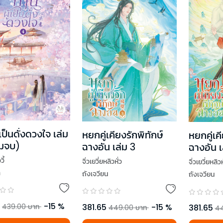
้เป็นดั่งดวงใจ เล่ม
หยกคู่เคียงรักพิทักษ์
หยกคู่เค
่มจบ)
ฉางอัน เล่ม 3
ฉางอัน เ
ี้
จิ่วเยวี่ยหลิวหั่ว
จิ่วเยวี่ยหลิวห
า
ถังเจวียน
ถังเจวียน
-
15
%
381.65
-
15
%
439.00
บาท
381.65
449.00
บาท
4