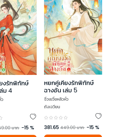
หยกคู่เคียงรักพิทักษ์
ียงรักพิทักษ์
ฉางอัน เล่ม 5
ล่ม 4
จิ่วเยวี่ยหลิวหั่ว
ั่ว
ถังเจวียน
381.65
-
15
%
-
15
%
449.00
บาท
49.00
บาท