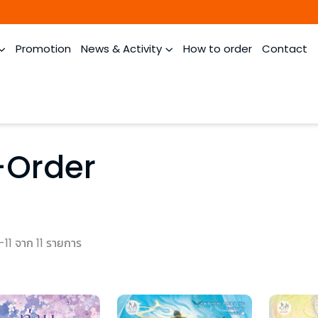
Promotion
News & Activity
How to order
Contact
-Order
-11 จาก 11 รายการ