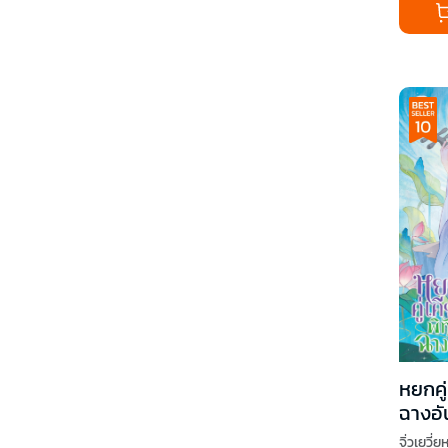
หยกคู่
ฉางอั
จิ่วเยวี่ยห