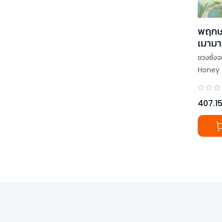
พฤกษ
เมามา
ขวงซั่ง
Honey 
407.1