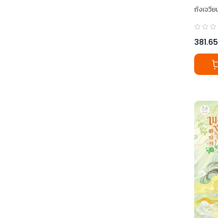
ถังเจวีย
381.65