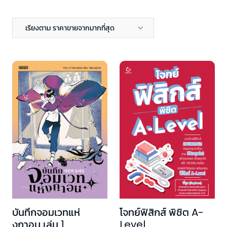
เรียงตาม ราคาขายจากมากที่สุด
บันทึกจอมเวทแห่
โจทย์ฟิสิกส์ พิชิต A-
งกาอน เล่ม 1
Level