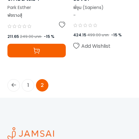
Park Esther
พี่ซูน (Sapiens)
พัชรางสุ์
-
424.15
499.00
บาท
-
15
%
211.65
249.00
บาท
-
15
%
Add Wishlist
1
2