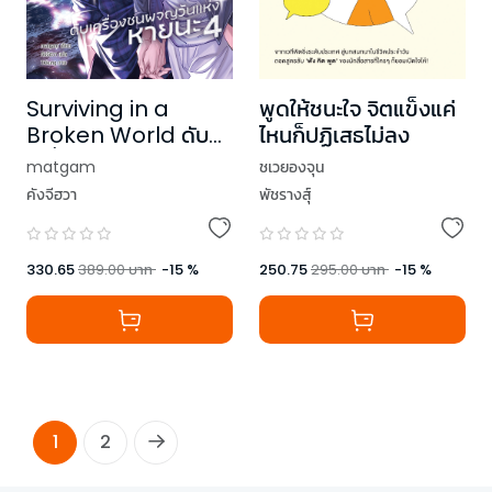
Surviving in a
พูดให้ชนะใจ จิตแข็งแค่
Broken World ดับ
ไหนก็ปฏิเสธไม่ลง
เครื่องชนผจญวันแห่ง
matgam
ชเวยองจุน
หายนะ เล่ม 4 (เล่มจบ)
คังจีฮวา
พัชรางสุ์
330.65
389.00
บาท
-
15
%
250.75
295.00
บาท
-
15
%
1
2