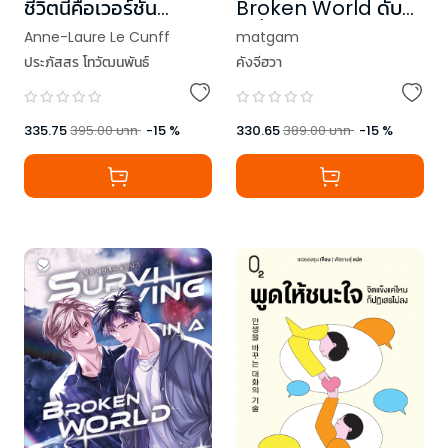
ชีวิตนี้คือเวอร์ชั่น
Broken World ดับ
ทดลอง
เครื่องชนผจญวันแห่ง
Anne-Laure Le Cunff
matgam
หายนะ เล่ม 3
ประภัสสร โทวัฒนพันธ์
คังจีฮวา
335.75
395.00
บาท
-
15
%
330.65
389.00
บาท
-
15
%