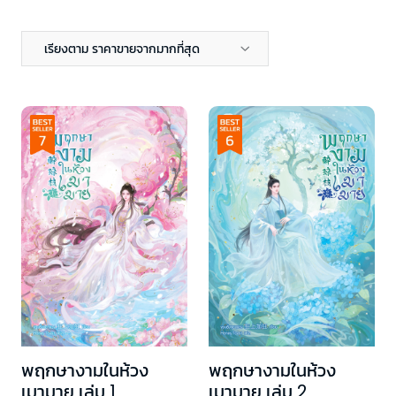
เรียงตาม ราคาขายจากมากที่สุด
พฤกษางามในห้วง
พฤกษางามในห้วง
เมามาย เล่ม 1
เมามาย เล่ม 2