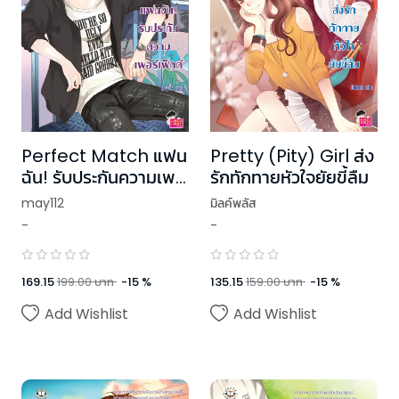
Perfect Match แฟน
Pretty (Pity) Girl ส่ง
ฉัน! รับประกันความเพ
รักทักทายหัวใจยัยขี้ลืม
อร์เฟ็กต์ ชุด Ugly
may112
มิลค์พลัส
Duckling
-
-
169.15
199.00
บาท
-
15
%
135.15
159.00
บาท
-
15
%
Add Wishlist
Add Wishlist