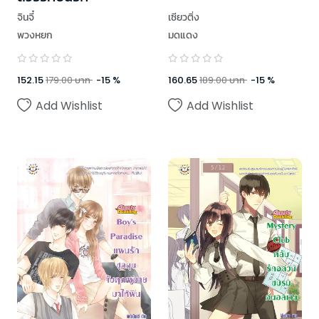
จินจี๋
เซียวติ่ง
พวงหยก
มดแดง
152.15
179.00
บาท
-
15
%
160.65
189.00
บาท
-
15
%
Add Wishlist
Add Wishlist