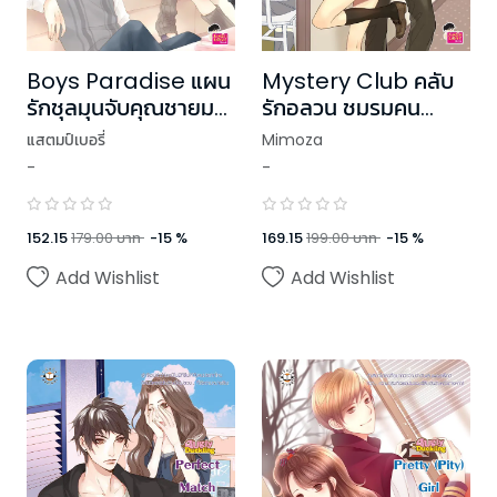
Boys Paradise แผน
Mystery Club คลับ
รักชุลมุนจับคุณชายมา
รักอลวน ชมรมคน
ให้ฟิน ชุด Ugly
อลเวง ชุด Ugly
แสตมป์เบอรี่
Mimoza
Duckling
Duckling
-
-
152.15
179.00
บาท
-
15
%
169.15
199.00
บาท
-
15
%
Add Wishlist
Add Wishlist