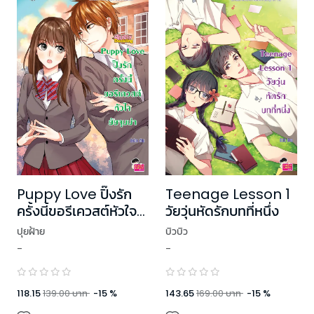
Puppy Love ปิ๊งรัก
Teenage Lesson 1
ครั้งนี้ขอรีเควสต์หัวใจ
วัยวุ่นหัดรักบทที่หนึ่ง
ยัยจุมม่า ชุด Ugly
ปุยฝ้าย
บิวบิว
Duckling
-
-
118.15
139.00
บาท
-
15
%
143.65
169.00
บาท
-
15
%