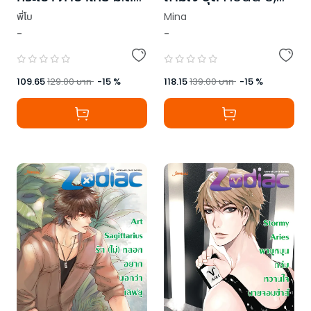
(ฉบับปรับปรุง)
Luv You
พี่โบ
Mina
-
-
109.65
129.00
บาท
-
15
%
118.15
139.00
บาท
-
15
%