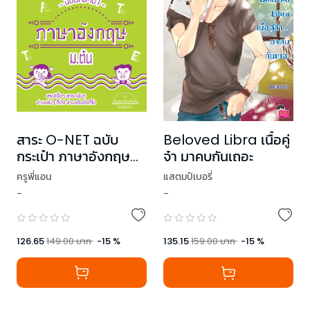
สาระ O-NET ฉบับ
Beloved Libra เนื้อคู่
กระเป๋า ภาษาอังกฤษ
จ๋า มาคบกันเถอะ
ม.ต้น
ครูพี่แอน
แสตมป์เบอรี่
-
-
126.65
149.00
บาท
-
15
%
135.15
159.00
บาท
-
15
%