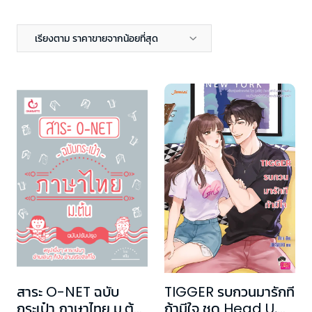
เรียงตาม ราคาขายจากน้อยที่สุด
สาระ O-NET ฉบับ
TIGGER รบกวนมารักที
กระเป๋า ภาษาไทย ม.ต้น
ถ้ามีใจ ชุด Head U,