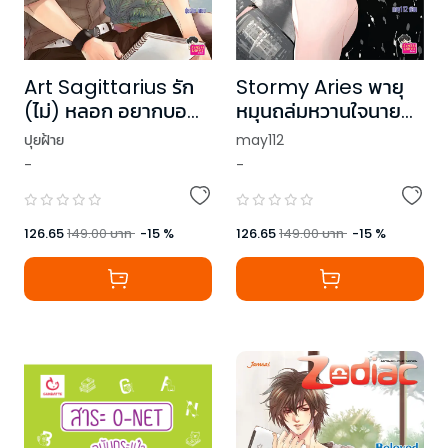
Art Sagittarius รัก
Stormy Aries พายุ
(ไม่) หลอก อยากบอ
หมุนถล่มหวานใจนาย
กว่าเลิฟยู ชุด Prince
จอมซ่าส์
ปุยฝ้าย
may112
of Zodiac
-
-
126.65
149.00
บาท
-
15
%
126.65
149.00
บาท
-
15
%