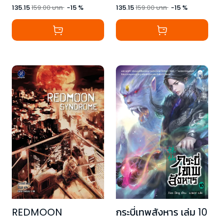
135.15
159.00
บาท
-
15
%
135.15
159.00
บาท
-
15
%
REDMOON
กระบี่เทพสังหาร เล่ม 10