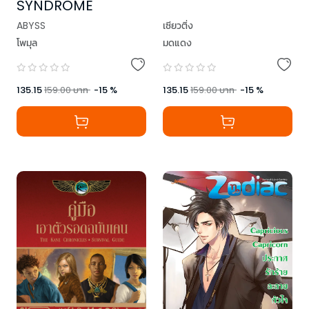
SYNDROME
ABYSS
เซียวติ่ง
โพมุล
มดแดง
135.15
159.00
บาท
-
15
%
135.15
159.00
บาท
-
15
%