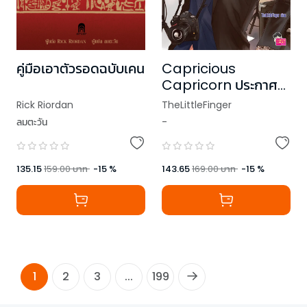
คู่มือเอาตัวรอดฉบับเคน
Capricious
Capricorn ประกาศ
รักร้ายละลายหัวใจ ชุด
Rick Riordan
TheLittleFinger
Prince of Zodiac
ลมตะวัน
-
135.15
159.00
บาท
-
15
%
143.65
169.00
บาท
-
15
%
1
2
3
...
199