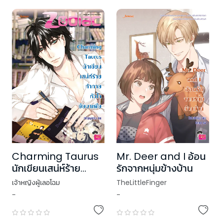
Charming Taurus
Mr. Deer and I อ้อน
นักเขียนเสน่ห์ร้าย
รักจากหนุ่มข้างบ้าน
ท้าทายหัวใจยัยมาเฟีย
เจ้าหญิงผู้เลอโฉม
TheLittleFinger
ชุด Prince of
-
-
Zodiac