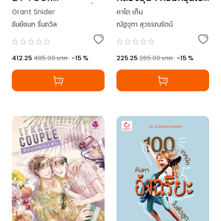
BOOKSHELF ดูแค่ชั้น
ด้วยความหวัง
Grant Snider
คาโต เก็น
หนังสือก็รู้จักคุณแล้ว
ธันย์ชนก รื่นถวิล
ณัฐจุฑา สุวรรณรัตน์
412.25
485.00
บาท
-
15
%
225.25
265.00
บาท
-
15
%