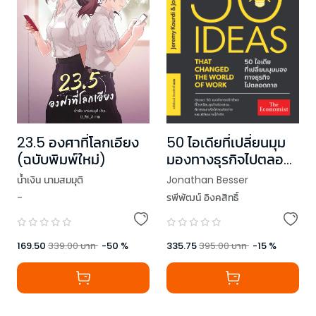
50 ไอเดียที่เปลี่ยนมุม
23.5 องศาที่โลกเอียง
มองทางธุรกิจไปตลอด
(ฉบับพิมพ์ใหม่)
กาล
Jonathan Besser
น้ำเงิน นามสมมุติ
รพีพัฒน์ อิงคสิทธิ์
-
,
Jeremy Kourdi
335.75
395.00
บาท
-
15
%
169.50
339.00
บาท
-
50
%