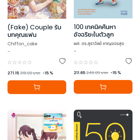
100 เทคนิคค้นหา
(Fake) Couple รับ
อัจฉริยะในตัวลูก
บทคุณแฟน
ผศ. ดร.สุธาวัลย์ หาญขจรสุข
Chiffon_cake
-
-
211.65
249.00
บาท
-
15
%
271.15
319.00
บาท
-
15
%