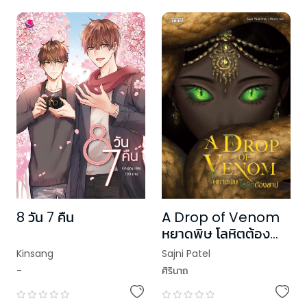
A Drop of Venom
8 วัน 7 คืน
หยาดพิษ โลหิตต้อง
สาป
Sajni Patel
Kinsang
ศิรินาถ
-