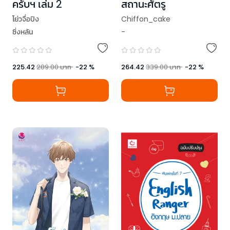
ครับฯ เล่ม 2
สถานะศัตรู
โย่วจื่อปิง
Chiffon_cake
ซิ่งหลัน
-
225.42
289.00
บาท
-
22
%
264.42
339.00
บาท
-
22
%