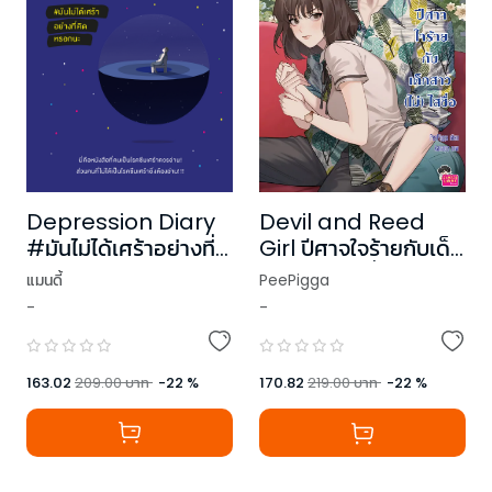
Depression Diary
Devil and Reed
#มันไม่ได้เศร้าอย่างที่
Girl ปีศาจใจร้ายกับเด็ก
คิดหรอกนะ
สาว (ไม่) ใสซื่อ
แมนดี้
PeePigga
-
-
163.02
209.00
บาท
-
22
%
170.82
219.00
บาท
-
22
%