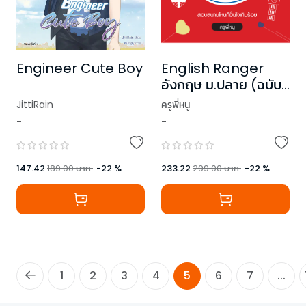
English Ranger
Engineer Cute Boy
อังกฤษ ม.ปลาย (ฉบับ
ปรับปรุง)
ครูพี่หนู
JittiRain
-
-
233.22
299.00
บาท
-
22
%
147.42
189.00
บาท
-
22
%
1
2
3
4
5
6
7
...