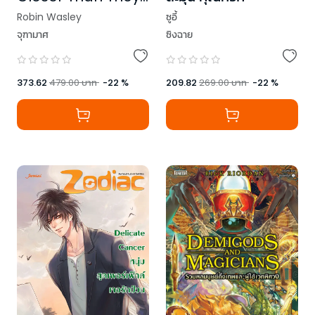
Appear ปริศนา
Robin Wasley
ซูอี้
โกลาหลกับเวทมนตร์
จุฑามาศ
ซิงฉาย
แห่งความตาย
373.62
479.00
บาท
-
22
%
209.82
269.00
บาท
-
22
%