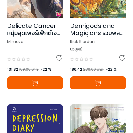
Demigods and
Delicate Cancer
Magicians รวมพล
หนุ่มสุดเพอร์เฟ็กต์เจอ
มนุษย์กึ่งเทพและผู้ใช้
รักป่วน
Rick Riordan
Mimoza
เวทพิศวง
นวบุศย์
-
186.42
239.00
บาท
-
22
%
131.82
169.00
บาท
-
22
%