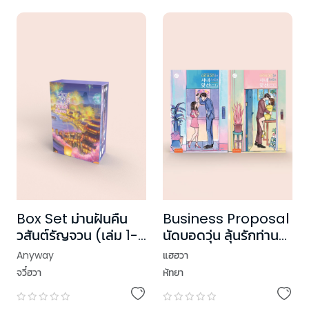
Box Set ม่านฝันคืน
Business Proposal
วสันต์รัญจวน (เล่ม 1-3
นัดบอดวุ่น ลุ้นรักท่าน
+ Box)
ประธาน เล่ม 1-2 (2
Anyway
แฮฮวา
เล่มจบ)
จวี๋ฮวา
หัทยา