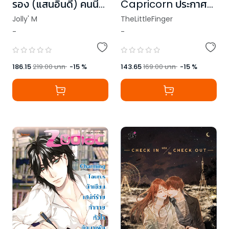
รอง (แสนอินดี้) คนนี้
Capricorn ประกาศ
รักเธอ 100%
รักร้ายละลายหัวใจ ชุด
Jolly' M
TheLittleFinger
Prince of Zodiac
-
-
186.15
219.00
บาท
-
15
%
143.65
169.00
บาท
-
15
%