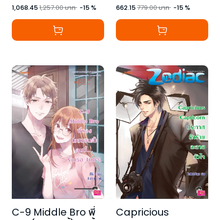
1,068.45
1,257.00
บาท
-
15
%
662.15
779.00
บาท
-
15
%
C-9 Middle Bro พี่
Capricious