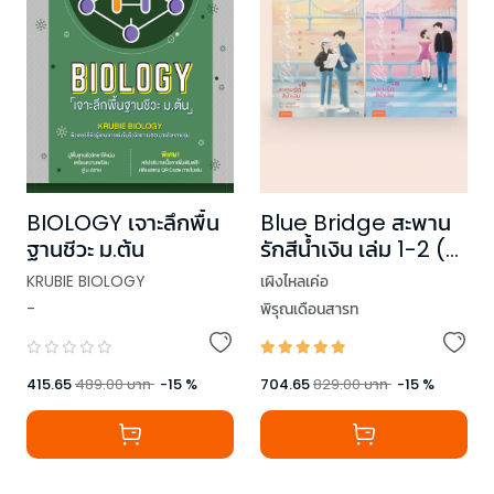
Blue Bridge สะพาน
BIOLOGY เจาะลึกพื้น
รักสีน้ำเงิน เล่ม 1-2 (2
ฐานชีวะ ม.ต้น
เล่มจบ)
เผิงไหลเค่อ
KRUBIE BIOLOGY
พิรุณเดือนสารท
-
704.65
829.00
บาท
-
15
%
415.65
489.00
บาท
-
15
%