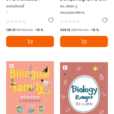
Life
ฮง
,
ฮยอน จู
แสตมป์เบอรี่
กองบรรณาธิการ
-
339.15
399.00
บาท
-
15
%
135.15
159.00
บาท
-
15
%