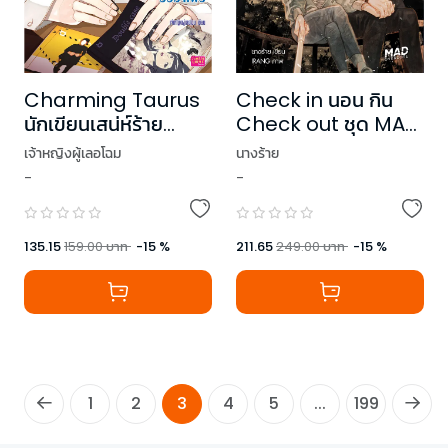
Charming Taurus
Check in นอน กิน
นักเขียนเสน่ห์ร้าย
Check out ชุด MAD
ท้าทายหัวใจยัยมาเฟีย
OVERDOSE
เจ้าหญิงผู้เลอโฉม
นางร้าย
ชุด Prince of
-
-
Zodiac
135.15
159.00
บาท
-
15
%
211.65
249.00
บาท
-
15
%
1
2
3
4
5
...
199